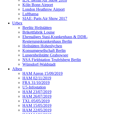
ILA: Berlin Air Show 2016
Köln Bonn Airport
London Heathrow Airport
Lufthansa
SIAE: Paris Air Show 2017
Urbex
Beelitz Heilstätten
Brikettfabrik Louise
Ehemaliges Stasi-Krankenhaus & DDR-
Regierungskrankenhaus Berlin
Heilstätten Hohenlychen
Konsumgesellschaft Berlin
Lungenheilstätte Grabowsee
NSA Fieldstation Teufelsberg Berlin
Wünsdorf-Waldstadt
Alben
HAM Apron 15/09/2019
HAM 02/11/2019
FRA 31/10/2019
U5-Infostation
HAM 23/07/2019
HAM 26/07/2019
TXL 05/05/2019
HAM 15/05/2019
HAM 22/05/2019