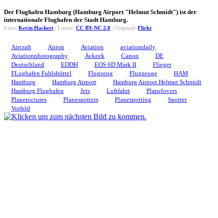
Der Flughafen Hamburg (Hamburg Airport "Helmut Schmidt") ist der
internationale Flughafen der Stadt Hamburg.
Foto:
Kevin Hackert
| Lizenz:
CC BY-NC 2.0
| Original:
Flickr
Aircraft
Apron
Aviation
aviationdaily
Aviationphotography
Avkeek
Canon
DE
Deutschland
EDDH
EOS 6D Mark II
Flieger
FLughafen Fuhlsbüttel
Flugzeug
Flugzeuge
HAM
Hamburg
Hamburg Airport
Hamburg Airport Helmut Schmidt
Hamburg Flughafen
Jets
Luftfahrt
Planelovers
Planepictures
Planespotters
Planespotting
Spotter
Vorfeld