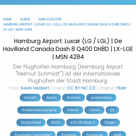
HOME
ALBEN
HAM 23/07/2019
HAMBURG AIRPORT: LUXAIR (LG / LGL) | DE HAVILLAND CANADA DASH 8 Q400 DH8D |
LX-LGE | MSN 4284
Hamburg Airport: Luxair (LG / LGL) | De
Havilland Canada Dash 8 Q400 DH8D | LX-LGE
| MSN 4284
Der Flughafen Hamburg (Hamburg Airport
"Helmut Schmidt") ist der internationale
Flughafen der Stadt Hamburg.
Foto:
Kevin Hackert
| Lizenz:
CC BY-NC 2.0
| Original:
Flickr
Aircraft
Apron
Aviation
aviationdaily
Aviationphotography
Avkeek
Canon
DE
Deutschland
EDDH
EOS 6D Mark II
Flieger
FLughafen Fuhlsbüttel
Flugzeug
Flugzeuge
HAM