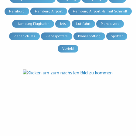
Hamburg
Hamburg Airport
Hamburg Airport Helmut Schmidt
Hamburg Flughafen
Jets
Luftfahrt
Planelovers
Planepictures
Planespotters
Planespotting
Spotter
Vorfeld