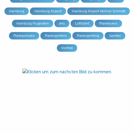
Hamburg
Hamburg Airport
Hamburg Airport Helmut Schmidt
Hamburg Flughafen
Jets
Luftfahrt
Planelovers
Planepictures
Planespotters
Planespotting
Spotter
Vorfeld