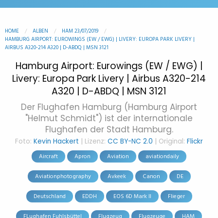
HOME
ALBEN
HAM 23/07/2019
HAMBURG AIRPORT: EUROWINGS (EW / EWG) | LIVERY: EUROPA PARK LIVERY |
AIRBUS A320-214 A320 | D-ABDQ | MSN 3121
Hamburg Airport: Eurowings (EW / EWG) |
Livery: Europa Park Livery | Airbus A320-214
A320 | D-ABDQ | MSN 3121
Der Flughafen Hamburg (Hamburg Airport
"Helmut Schmidt") ist der internationale
Flughafen der Stadt Hamburg.
Foto:
Kevin Hackert
| Lizenz:
CC BY-NC 2.0
| Original:
Flickr
Aircraft
Apron
Aviation
aviationdaily
Aviationphotography
Avkeek
Canon
DE
Deutschland
EDDH
EOS 6D Mark II
Flieger
FLughafen Fuhlsbüttel
Flugzeug
Flugzeuge
HAM