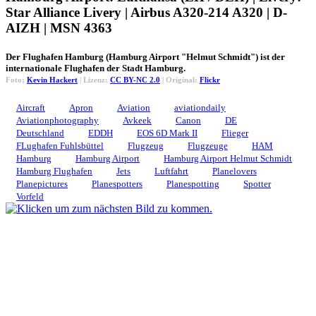
Star Alliance Livery | Airbus A320-214 A320 | D-
AIZH | MSN 4363
Der Flughafen Hamburg (Hamburg Airport "Helmut Schmidt") ist der
internationale Flughafen der Stadt Hamburg.
Foto:
Kevin Hackert
| Lizenz:
CC BY-NC 2.0
| Original:
Flickr
Aircraft
Apron
Aviation
aviationdaily
Aviationphotography
Avkeek
Canon
DE
Deutschland
EDDH
EOS 6D Mark II
Flieger
FLughafen Fuhlsbüttel
Flugzeug
Flugzeuge
HAM
Hamburg
Hamburg Airport
Hamburg Airport Helmut Schmidt
Hamburg Flughafen
Jets
Luftfahrt
Planelovers
Planepictures
Planespotters
Planespotting
Spotter
Vorfeld