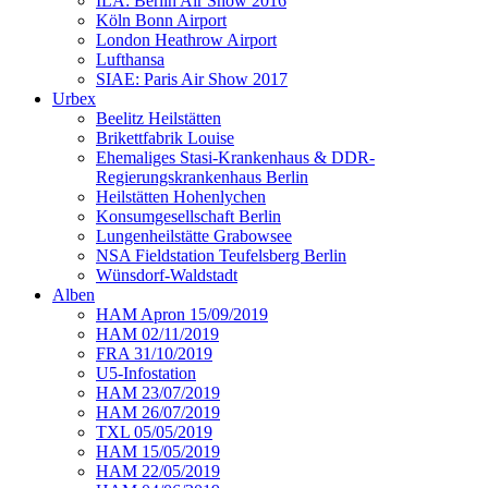
ILA: Berlin Air Show 2016
Köln Bonn Airport
London Heathrow Airport
Lufthansa
SIAE: Paris Air Show 2017
Urbex
Beelitz Heilstätten
Brikettfabrik Louise
Ehemaliges Stasi-Krankenhaus & DDR-
Regierungskrankenhaus Berlin
Heilstätten Hohenlychen
Konsumgesellschaft Berlin
Lungenheilstätte Grabowsee
NSA Fieldstation Teufelsberg Berlin
Wünsdorf-Waldstadt
Alben
HAM Apron 15/09/2019
HAM 02/11/2019
FRA 31/10/2019
U5-Infostation
HAM 23/07/2019
HAM 26/07/2019
TXL 05/05/2019
HAM 15/05/2019
HAM 22/05/2019