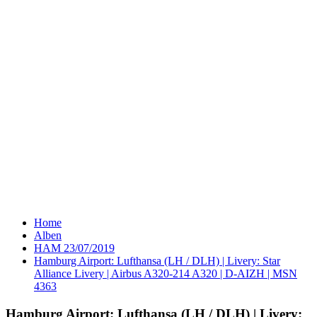
Home
Alben
HAM 23/07/2019
Hamburg Airport: Lufthansa (LH / DLH) | Livery: Star
Alliance Livery | Airbus A320-214 A320 | D-AIZH | MSN
4363
Hamburg Airport: Lufthansa (LH / DLH) | Livery: