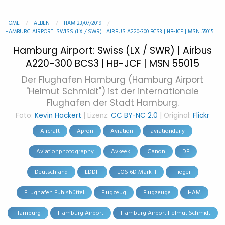
HOME
ALBEN
HAM 23/07/2019
HAMBURG AIRPORT: SWISS (LX / SWR) | AIRBUS A220-300 BCS3 | HB-JCF | MSN 55015
Hamburg Airport: Swiss (LX / SWR) | Airbus
A220-300 BCS3 | HB-JCF | MSN 55015
Der Flughafen Hamburg (Hamburg Airport
"Helmut Schmidt") ist der internationale
Flughafen der Stadt Hamburg.
Foto:
Kevin Hackert
| Lizenz:
CC BY-NC 2.0
| Original:
Flickr
Aircraft
Apron
Aviation
aviationdaily
Aviationphotography
Avkeek
Canon
DE
Deutschland
EDDH
EOS 6D Mark II
Flieger
FLughafen Fuhlsbüttel
Flugzeug
Flugzeuge
HAM
Hamburg
Hamburg Airport
Hamburg Airport Helmut Schmidt