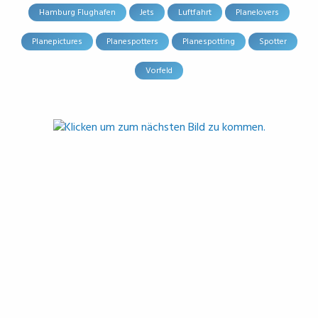
Hamburg Flughafen
Jets
Luftfahrt
Planelovers
Planepictures
Planespotters
Planespotting
Spotter
Vorfeld