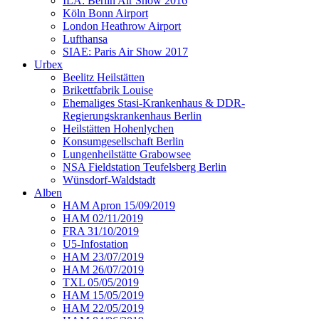
ILA: Berlin Air Show 2016
Köln Bonn Airport
London Heathrow Airport
Lufthansa
SIAE: Paris Air Show 2017
Urbex
Beelitz Heilstätten
Brikettfabrik Louise
Ehemaliges Stasi-Krankenhaus & DDR-
Regierungskrankenhaus Berlin
Heilstätten Hohenlychen
Konsumgesellschaft Berlin
Lungenheilstätte Grabowsee
NSA Fieldstation Teufelsberg Berlin
Wünsdorf-Waldstadt
Alben
HAM Apron 15/09/2019
HAM 02/11/2019
FRA 31/10/2019
U5-Infostation
HAM 23/07/2019
HAM 26/07/2019
TXL 05/05/2019
HAM 15/05/2019
HAM 22/05/2019