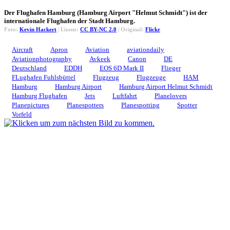
Der Flughafen Hamburg (Hamburg Airport "Helmut Schmidt") ist der
internationale Flughafen der Stadt Hamburg.
Foto:
Kevin Hackert
| Lizenz:
CC BY-NC 2.0
| Original:
Flickr
Aircraft
Apron
Aviation
aviationdaily
Aviationphotography
Avkeek
Canon
DE
Deutschland
EDDH
EOS 6D Mark II
Flieger
FLughafen Fuhlsbüttel
Flugzeug
Flugzeuge
HAM
Hamburg
Hamburg Airport
Hamburg Airport Helmut Schmidt
Hamburg Flughafen
Jets
Luftfahrt
Planelovers
Planepictures
Planespotters
Planespotting
Spotter
Vorfeld