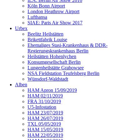
ILA: Berlin Air Show 2016
Köln Bonn Airport
London Heathrow Airport
Lufthansa
SIAE: Paris Air Show 2017
Urbex
Beelitz Heilstätten
Brikettfabrik Louise
Ehemaliges Stasi-Krankenhaus & DDR-
Regierungskrankenhaus Berlin
Heilstätten Hohenlychen
Konsumgesellschaft Berlin
Lungenheilstätte Grabowsee
NSA Fieldstation Teufelsberg Berlin
Wünsdorf-Waldstadt
Alben
HAM Apron 15/09/2019
HAM 02/11/2019
FRA 31/10/2019
U5-Infostation
HAM 23/07/2019
HAM 26/07/2019
TXL 05/05/2019
HAM 15/05/2019
HAM 22/05/2019