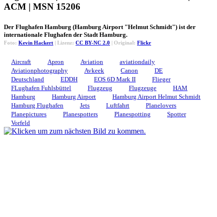
ACM | MSN 15206
Der Flughafen Hamburg (Hamburg Airport "Helmut Schmidt") ist der
internationale Flughafen der Stadt Hamburg.
Foto:
Kevin Hackert
| Lizenz:
CC BY-NC 2.0
| Original:
Flickr
Aircraft
Apron
Aviation
aviationdaily
Aviationphotography
Avkeek
Canon
DE
Deutschland
EDDH
EOS 6D Mark II
Flieger
FLughafen Fuhlsbüttel
Flugzeug
Flugzeuge
HAM
Hamburg
Hamburg Airport
Hamburg Airport Helmut Schmidt
Hamburg Flughafen
Jets
Luftfahrt
Planelovers
Planepictures
Planespotters
Planespotting
Spotter
Vorfeld