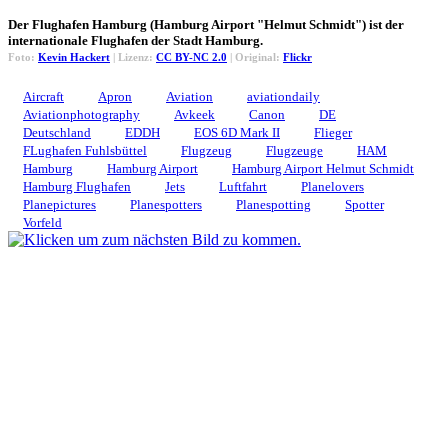
Der Flughafen Hamburg (Hamburg Airport "Helmut Schmidt") ist der
internationale Flughafen der Stadt Hamburg.
Foto:
Kevin Hackert
| Lizenz:
CC BY-NC 2.0
| Original:
Flickr
Aircraft
Apron
Aviation
aviationdaily
Aviationphotography
Avkeek
Canon
DE
Deutschland
EDDH
EOS 6D Mark II
Flieger
FLughafen Fuhlsbüttel
Flugzeug
Flugzeuge
HAM
Hamburg
Hamburg Airport
Hamburg Airport Helmut Schmidt
Hamburg Flughafen
Jets
Luftfahrt
Planelovers
Planepictures
Planespotters
Planespotting
Spotter
Vorfeld