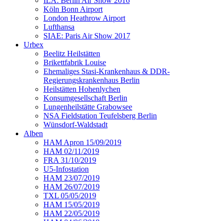
ILA: Berlin Air Show 2016
Köln Bonn Airport
London Heathrow Airport
Lufthansa
SIAE: Paris Air Show 2017
Urbex
Beelitz Heilstätten
Brikettfabrik Louise
Ehemaliges Stasi-Krankenhaus & DDR-
Regierungskrankenhaus Berlin
Heilstätten Hohenlychen
Konsumgesellschaft Berlin
Lungenheilstätte Grabowsee
NSA Fieldstation Teufelsberg Berlin
Wünsdorf-Waldstadt
Alben
HAM Apron 15/09/2019
HAM 02/11/2019
FRA 31/10/2019
U5-Infostation
HAM 23/07/2019
HAM 26/07/2019
TXL 05/05/2019
HAM 15/05/2019
HAM 22/05/2019