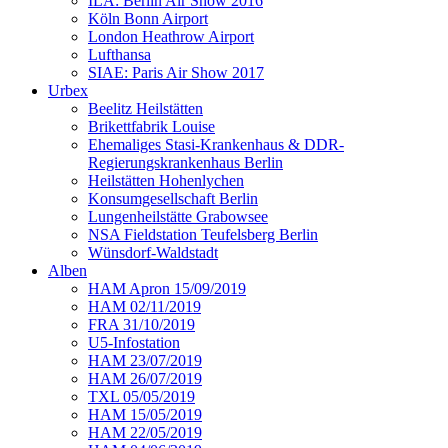
ILA: Berlin Air Show 2016
Köln Bonn Airport
London Heathrow Airport
Lufthansa
SIAE: Paris Air Show 2017
Urbex
Beelitz Heilstätten
Brikettfabrik Louise
Ehemaliges Stasi-Krankenhaus & DDR-
Regierungskrankenhaus Berlin
Heilstätten Hohenlychen
Konsumgesellschaft Berlin
Lungenheilstätte Grabowsee
NSA Fieldstation Teufelsberg Berlin
Wünsdorf-Waldstadt
Alben
HAM Apron 15/09/2019
HAM 02/11/2019
FRA 31/10/2019
U5-Infostation
HAM 23/07/2019
HAM 26/07/2019
TXL 05/05/2019
HAM 15/05/2019
HAM 22/05/2019