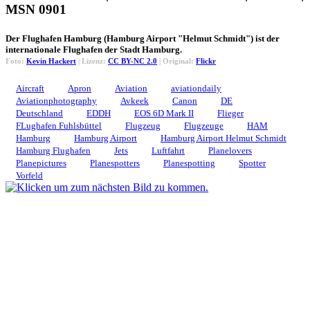
MSN 0901
Der Flughafen Hamburg (Hamburg Airport "Helmut Schmidt") ist der
internationale Flughafen der Stadt Hamburg.
Foto:
Kevin Hackert
| Lizenz:
CC BY-NC 2.0
| Original:
Flickr
Aircraft
Apron
Aviation
aviationdaily
Aviationphotography
Avkeek
Canon
DE
Deutschland
EDDH
EOS 6D Mark II
Flieger
FLughafen Fuhlsbüttel
Flugzeug
Flugzeuge
HAM
Hamburg
Hamburg Airport
Hamburg Airport Helmut Schmidt
Hamburg Flughafen
Jets
Luftfahrt
Planelovers
Planepictures
Planespotters
Planespotting
Spotter
Vorfeld