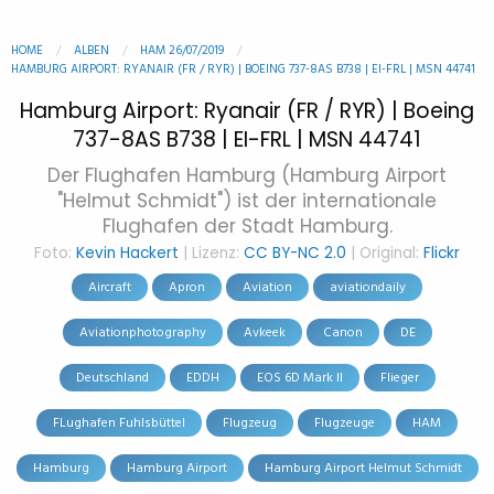
HOME
ALBEN
HAM 26/07/2019
HAMBURG AIRPORT: RYANAIR (FR / RYR) | BOEING 737-8AS B738 | EI-FRL | MSN 44741
Hamburg Airport: Ryanair (FR / RYR) | Boeing
737-8AS B738 | EI-FRL | MSN 44741
Der Flughafen Hamburg (Hamburg Airport
"Helmut Schmidt") ist der internationale
Flughafen der Stadt Hamburg.
Foto:
Kevin Hackert
| Lizenz:
CC BY-NC 2.0
| Original:
Flickr
Aircraft
Apron
Aviation
aviationdaily
Aviationphotography
Avkeek
Canon
DE
Deutschland
EDDH
EOS 6D Mark II
Flieger
FLughafen Fuhlsbüttel
Flugzeug
Flugzeuge
HAM
Hamburg
Hamburg Airport
Hamburg Airport Helmut Schmidt