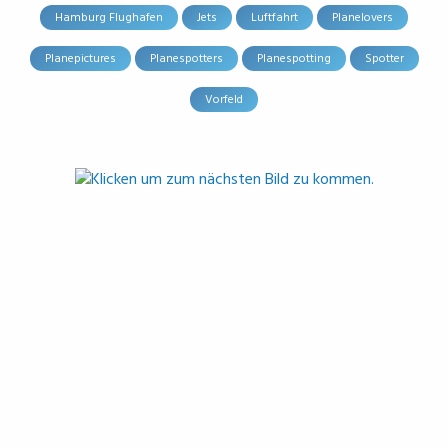
Hamburg Flughafen
Jets
Luftfahrt
Planelovers
Planepictures
Planespotters
Planespotting
Spotter
Vorfeld