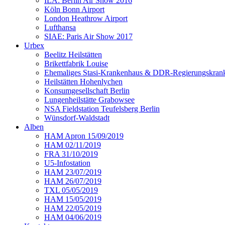
ILA: Berlin Air Show 2016
Köln Bonn Airport
London Heathrow Airport
Lufthansa
SIAE: Paris Air Show 2017
Urbex
Beelitz Heilstätten
Brikettfabrik Louise
Ehemaliges Stasi-Krankenhaus & DDR-Regierungskrank
Heilstätten Hohenlychen
Konsumgesellschaft Berlin
Lungenheilstätte Grabowsee
NSA Fieldstation Teufelsberg Berlin
Wünsdorf-Waldstadt
Alben
HAM Apron 15/09/2019
HAM 02/11/2019
FRA 31/10/2019
U5-Infostation
HAM 23/07/2019
HAM 26/07/2019
TXL 05/05/2019
HAM 15/05/2019
HAM 22/05/2019
HAM 04/06/2019