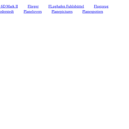
 6D Mark II
Flieger
FLughafen Fuhlsbüttel
Flugzeug
rderstedt
Planelovers
Planepictures
Planespotters