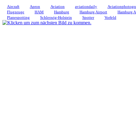
Aircraft
Apron
Aviation
aviationdaily
Aviationphotogr
Flugzeuge
HAM
Hamburg
Hamburg Airport
Hamburg Ai
Planespotting
Schleswig-Holstein
Spotter
Vorfeld