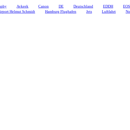
aphy
Avkeek
Canon
DE
Deutschland
EDDH
EOS
rport Helmut Schmidt
Hamburg Flughafen
Jets
Luftfahrt
No