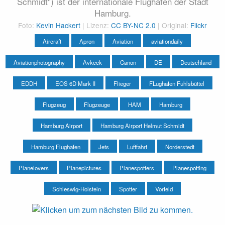
Schmidt") ist der internationale Flughafen der Stadt
Hamburg.
Foto:
Kevin Hackert
| Lizenz:
CC BY-NC 2.0
| Original:
Flickr
Aircraft
Apron
Aviation
aviationdaily
Aviationphotography
Avkeek
Canon
DE
Deutschland
EDDH
EOS 6D Mark II
Flieger
FLughafen Fuhlsbüttel
Flugzeug
Flugzeuge
HAM
Hamburg
Hamburg Airport
Hamburg Airport Helmut Schmidt
Hamburg Flughafen
Jets
Luftfahrt
Norderstedt
Planelovers
Planepictures
Planespotters
Planespotting
Schleswig-Holstein
Spotter
Vorfeld