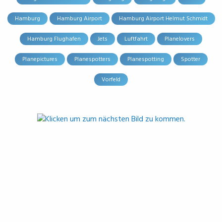
Hamburg
Hamburg Airport
Hamburg Airport Helmut Schmidt
Hamburg Flughafen
Jets
Luftfahrt
Planelovers
Planepictures
Planespotters
Planespotting
Spotter
Vorfeld