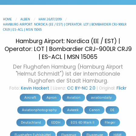
HOME
ALBEN
HAM 26/07/2019
HAMBURG AIRPORT: NORDICA (EE / EST) | OPERATOR: LOT | BOMBARDIER CRJ-900LR
CRJ9 | ES-ACL | MSN 15065
Hamburg Airport: Nordica (EE / EST) |
Operator: LOT | Bombardier CRJ-900LR CRJ9
| ES-ACL | MSN 15065
Der Flughafen Hamburg (Hamburg Airport
"Helmut Schmidt") ist der internationale
Flughafen der Stadt Hamburg.
Foto:
Kevin Hackert
| Lizenz:
CC BY-NC 2.0
| Original:
Flickr
Aircraft
Apron
Aviation
aviationdaily
Aviationphotography
Avkeek
Canon
DE
Deutschland
EDDH
EOS 6D Mark II
Flieger
FLughafen Fuhlsbüttel
Flugzeug
Flugzeuge
HAM