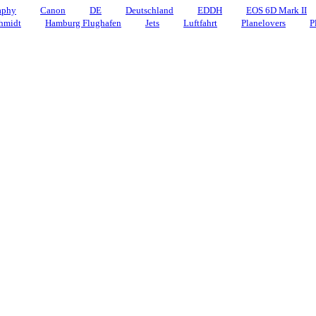
aphy
Canon
DE
Deutschland
EDDH
EOS 6D Mark II
hmidt
Hamburg Flughafen
Jets
Luftfahrt
Planelovers
P