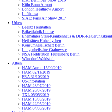
ILA: Berlin Air Show 2016
Köln Bonn Airport
London Heathrow Airport
Lufthansa
SIAE: Paris Air Show 2017
Urbex
Beelitz Heilstätten
Brikettfabrik Louise
Ehemaliges Stasi-Krankenhaus & DDR-Regierungskrank
Heilstätten Hohenlychen
Konsumgesellschaft Berlin
Lungenheilstätte Grabowsee
NSA Fieldstation Teufelsberg Berlin
Wünsdorf-Waldstadt
Alben
HAM Apron 15/09/2019
HAM 02/11/2019
FRA 31/10/2019
U5-Infostation
HAM 23/07/2019
HAM 26/07/2019
TXL 05/05/2019
HAM 15/05/2019
HAM 22/05/2019
HAM 04/06/2019