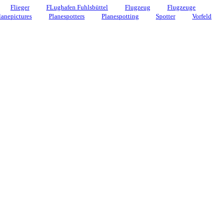
Flieger
FLughafen Fuhlsbüttel
Flugzeug
Flugzeuge
lanepictures
Planespotters
Planespotting
Spotter
Vorfeld