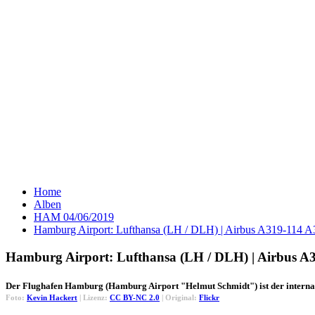
Home
Alben
HAM 04/06/2019
Hamburg Airport: Lufthansa (LH / DLH) | Airbus A319-114 
Hamburg Airport: Lufthansa (LH / DLH) | Airbus A
Der Flughafen Hamburg (Hamburg Airport "Helmut Schmidt") ist der interna
Foto:
Kevin Hackert
| Lizenz:
CC BY-NC 2.0
| Original:
Flickr