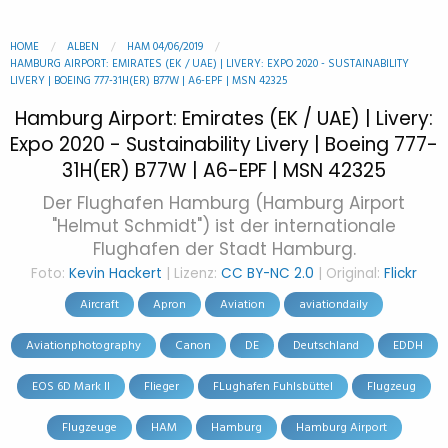
HOME
ALBEN
HAM 04/06/2019
HAMBURG AIRPORT: EMIRATES (EK / UAE) | LIVERY: EXPO 2020 - SUSTAINABILITY
LIVERY | BOEING 777-31H(ER) B77W | A6-EPF | MSN 42325
Hamburg Airport: Emirates (EK / UAE) | Livery:
Expo 2020 - Sustainability Livery | Boeing 777-
31H(ER) B77W | A6-EPF | MSN 42325
Der Flughafen Hamburg (Hamburg Airport
"Helmut Schmidt") ist der internationale
Flughafen der Stadt Hamburg.
Foto:
Kevin Hackert
| Lizenz:
CC BY-NC 2.0
| Original:
Flickr
Aircraft
Apron
Aviation
aviationdaily
Aviationphotography
Canon
DE
Deutschland
EDDH
EOS 6D Mark II
Flieger
FLughafen Fuhlsbüttel
Flugzeug
Flugzeuge
HAM
Hamburg
Hamburg Airport