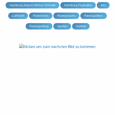
Hamburg Airport Helmut Schmidt
Hamburg Flughafen
Jets
Luftfahrt
Planelovers
Planepictures
Planespotters
Planespotting
Spotter
Vorfeld