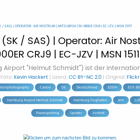
/ SAS) | OPERATOR: AIR NOSTRUM | MITSUBISHI CRJ-900ER CRJ9 | EC-JZV | MSN 15117
(SK / SAS) | Operator: Air Nos
00ER CRJ9 | EC-JZV | MSN 151
irport "Helmut Schmidt") ist der internatio
Foto:
Kevin Hackert
| Lizenz:
CC BY-NC 2.0
| Original:
Flickr
ationphotography
Canon
DE
Deutschland
EDDH
EOS 6D 
Hamburg Airport Helmut Schmidt
Hamburg Flughafen
Jets
Luf
Planespotting
Spotter
Vorfeld