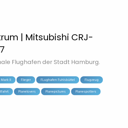
trum | Mitsubishi CRJ-
17
nale Flughafen der Stadt Hamburg.
Mark II
Flieger
FLughafen Fuhlsbüttel
Flugzeug
tfahrt
Planelovers
Planepictures
Planespotters