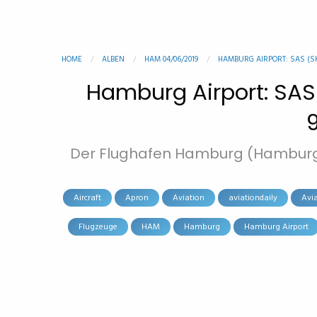
HOME
ALBEN
HAM 04/06/2019
HAMBURG AIRPORT: SAS (SK 
Hamburg Airport: SAS 
9
Der Flughafen Hamburg (Hamburg A
Aircraft
Apron
Aviation
aviationdaily
Avi
Flugzeuge
HAM
Hamburg
Hamburg Airport