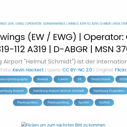
GS (EW / EWG) | OPERATOR: GERMANWINGS | AIRBUS A319-112 A319 | D-ABGR | MSN 3704
owings (EW / EWG) | Operator:
19-112 A319 | D-ABGR | MSN 3
irport "Helmut Schmidt") ist der internatio
Foto:
Kevin Hackert
| Lizenz:
CC BY-NC 2.0
| Original:
Flickr
iationphotography
Avkeek
Canon
DE
Deutschland
EDD
amburg Airport
Hamburg Airport Helmut Schmidt
Hamburg Flughafen
Planespotters
Planespotting
Spotter
Vorfeld