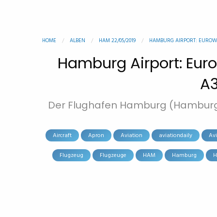
HOME
ALBEN
HAM 22/05/2019
HAMBURG AIRPORT: EUROWIN
Hamburg Airport: Eur
A3
Der Flughafen Hamburg (Hamburg A
Aircraft
Apron
Aviation
aviationdaily
Av
Flugzeug
Flugzeuge
HAM
Hamburg
H