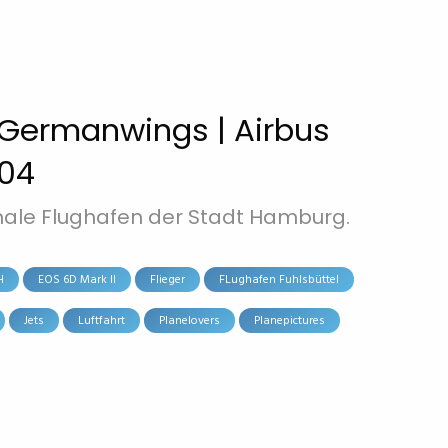
 Germanwings | Airbus
704
nale Flughafen der Stadt Hamburg.
H
EOS 6D Mark II
Flieger
FLughafen Fuhlsbüttel
Jets
Luftfahrt
Planelovers
Planepictures