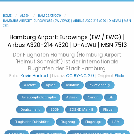
HOME
ALBEN
HAM 22/05/2019
HAMBURG AIRPORT: EUROWINGS (EW / EWG) | AIRBUS A320-214 A320 | D-AEWU | MSN
7513
Hamburg Airport: Eurowings (EW / EWG) |
Airbus A320-214 A320 | D-AEWU | MSN 7513
Der Flughafen Hamburg (Hamburg Airport
"Helmut Schmidt") ist der internationale
Flughafen der Stadt Hamburg.
Foto:
Kevin Hackert
| Lizenz:
CC BY-NC 2.0
| Original:
Flickr
Aircraft
Apron
Aviation
aviationdaily
Aviationphotography
Avkeek
Canon
DE
Deutschland
EDDH
EOS 6D Mark II
Flieger
FLughafen Fuhlsbüttel
Flugzeug
Flugzeuge
HAM