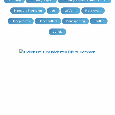
Hamburg
Hamburg Airport
Hamburg Airport Helmut Schmidt
Hamburg Flughafen
Jets
Luftfahrt
Planelovers
Planepictures
Planespotters
Planespotting
Spotter
Vorfeld