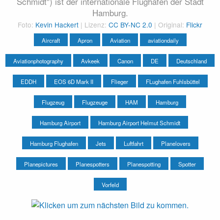
Schmidt") ist der internationale Flughafen der Stadt
Hamburg.
Foto:
Kevin Hackert
| Lizenz:
CC BY-NC 2.0
| Original:
Flickr
Aircraft
Apron
Aviation
aviationdaily
Aviationphotography
Avkeek
Canon
DE
Deutschland
EDDH
EOS 6D Mark II
Flieger
FLughafen Fuhlsbüttel
Flugzeug
Flugzeuge
HAM
Hamburg
Hamburg Airport
Hamburg Airport Helmut Schmidt
Hamburg Flughafen
Jets
Luftfahrt
Planelovers
Planepictures
Planespotters
Planespotting
Spotter
Vorfeld