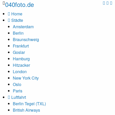
040foto.de
Home
Städte
Amsterdam
Berlin
Braunschweig
Frankfurt
Goslar
Hamburg
Hitzacker
London
New York City
Oslo
Paris
Luftfahrt
Berlin Tegel (TXL)
British Airways