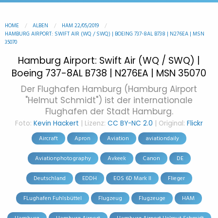
HOME
ALBEN
HAM 22/05/2019
HAMBURG AIRPORT: SWIFT AIR (WQ / SWQ) | BOEING 737-8AL B738 | N276EA | MSN
35070
Hamburg Airport: Swift Air (WQ / SWQ) |
Boeing 737-8AL B738 | N276EA | MSN 35070
Der Flughafen Hamburg (Hamburg Airport
"Helmut Schmidt") ist der internationale
Flughafen der Stadt Hamburg.
Foto:
Kevin Hackert
| Lizenz:
CC BY-NC 2.0
| Original:
Flickr
Aircraft
Apron
Aviation
aviationdaily
Aviationphotography
Avkeek
Canon
DE
Deutschland
EDDH
EOS 6D Mark II
Flieger
FLughafen Fuhlsbüttel
Flugzeug
Flugzeuge
HAM