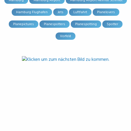
Hamburg
Hamburg Airport
Hamburg Airport Helmut Schmidt
Hamburg Flughafen
Jets
Luftfahrt
Planelovers
Planepictures
Planespotters
Planespotting
Spotter
Vorfeld