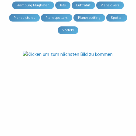
Hamburg Flughafen
Jets
Luftfahrt
Planelovers
Planepictures
Planespotters
Planespotting
Spotter
Vorfeld