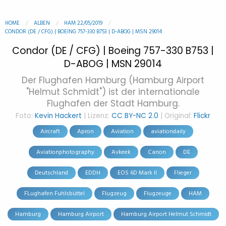
HOME
ALBEN
HAM 22/05/2019
CONDOR (DE / CFG) | BOEING 757-330 B753 | D-ABOG | MSN 29014
Condor (DE / CFG) | Boeing 757-330 B753 |
D-ABOG | MSN 29014
Der Flughafen Hamburg (Hamburg Airport
"Helmut Schmidt") ist der internationale
Flughafen der Stadt Hamburg.
Foto:
Kevin Hackert
| Lizenz:
CC BY-NC 2.0
| Original:
Flickr
Aircraft
Apron
Aviation
aviationdaily
Aviationphotography
Avkeek
Canon
DE
Deutschland
EDDH
EOS 6D Mark II
Flieger
FLughafen Fuhlsbüttel
Flugzeug
Flugzeuge
HAM
Hamburg
Hamburg Airport
Hamburg Airport Helmut Schmidt