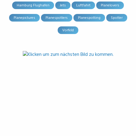
Hamburg Flughafen
Jets
Luftfahrt
Planelovers
Planepictures
Planespotters
Planespotting
Spotter
Vorfeld