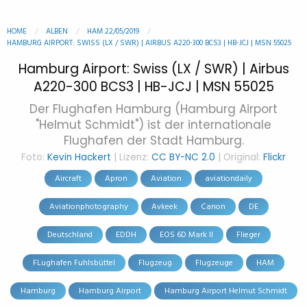
HOME
ALBEN
HAM 22/05/2019
HAMBURG AIRPORT: SWISS (LX / SWR) | AIRBUS A220-300 BCS3 | HB-JCJ | MSN 55025
Hamburg Airport: Swiss (LX / SWR) | Airbus
A220-300 BCS3 | HB-JCJ | MSN 55025
Der Flughafen Hamburg (Hamburg Airport
"Helmut Schmidt") ist der internationale
Flughafen der Stadt Hamburg.
Foto:
Kevin Hackert
| Lizenz:
CC BY-NC 2.0
| Original:
Flickr
Aircraft
Apron
Aviation
aviationdaily
Aviationphotography
Avkeek
Canon
DE
Deutschland
EDDH
EOS 6D Mark II
Flieger
FLughafen Fuhlsbüttel
Flugzeug
Flugzeuge
HAM
Hamburg
Hamburg Airport
Hamburg Airport Helmut Schmidt