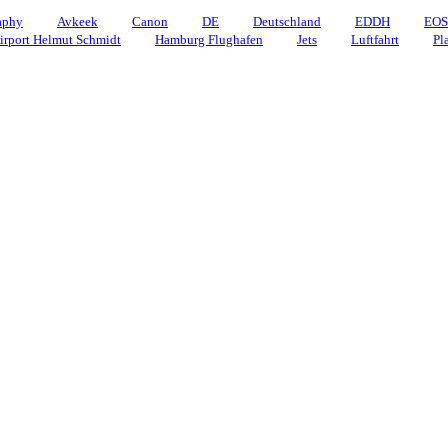
aphy
Avkeek
Canon
DE
Deutschland
EDDH
EOS
rport Helmut Schmidt
Hamburg Flughafen
Jets
Luftfahrt
Pl