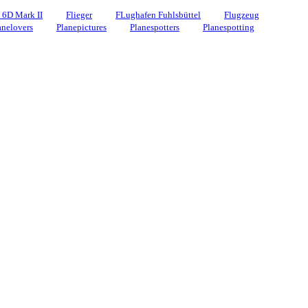
 6D Mark II
Flieger
FLughafen Fuhlsbüttel
Flugzeug
anelovers
Planepictures
Planespotters
Planespotting