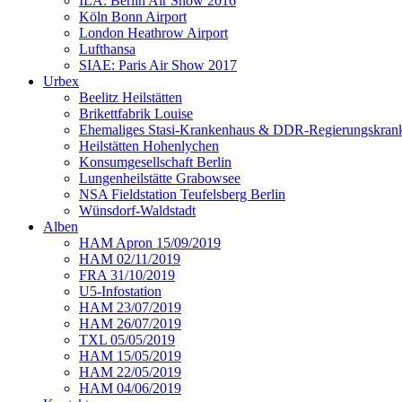
ILA: Berlin Air Show 2016
Köln Bonn Airport
London Heathrow Airport
Lufthansa
SIAE: Paris Air Show 2017
Urbex
Beelitz Heilstätten
Brikettfabrik Louise
Ehemaliges Stasi-Krankenhaus & DDR-Regierungskrank
Heilstätten Hohenlychen
Konsumgesellschaft Berlin
Lungenheilstätte Grabowsee
NSA Fieldstation Teufelsberg Berlin
Wünsdorf-Waldstadt
Alben
HAM Apron 15/09/2019
HAM 02/11/2019
FRA 31/10/2019
U5-Infostation
HAM 23/07/2019
HAM 26/07/2019
TXL 05/05/2019
HAM 15/05/2019
HAM 22/05/2019
HAM 04/06/2019