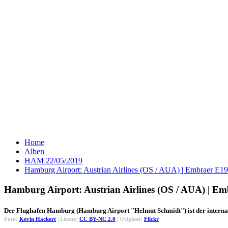
Home
Alben
HAM 22/05/2019
Hamburg Airport: Austrian Airlines (OS / AUA) | Embraer
Hamburg Airport: Austrian Airlines (OS / AUA) |
Der Flughafen Hamburg (Hamburg Airport "Helmut Schmidt") ist der interna
Foto:
Kevin Hackert
| Lizenz:
CC BY-NC 2.0
| Original:
Flickr