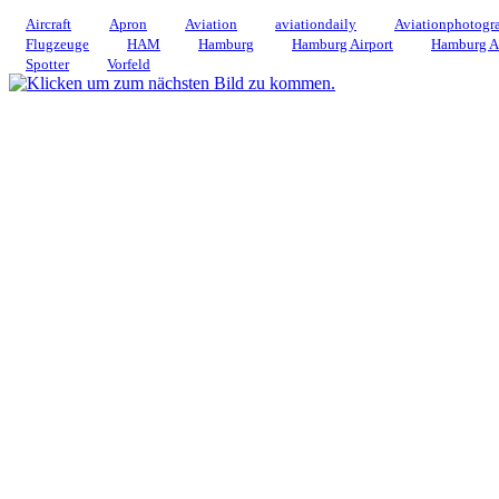
Aircraft
Apron
Aviation
aviationdaily
Aviationphotogr
Flugzeuge
HAM
Hamburg
Hamburg Airport
Hamburg Ai
Spotter
Vorfeld